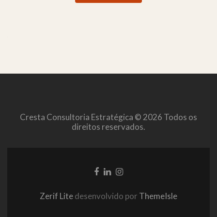
Cresta Consultoria Estratégica © 2026 Todos os
direitos reservados.
Link
Link
Link
do
do
do
Facebook
LinkedIn
Instagram
Zerif Lite
desenvolvido por
ThemeIsle