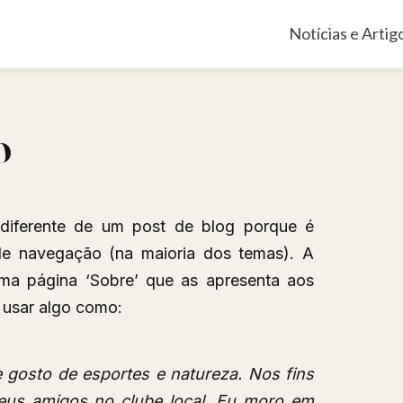
Pular
Notícias e Artig
para
o
conteúdo
o
diferente de um post de blog porque é
e navegação (na maioria dos temas). A
a página ‘Sobre’ que as apresenta aos
e usar algo como:
e gosto de esportes e natureza. Nos fins
eus amigos no clube local. Eu moro em