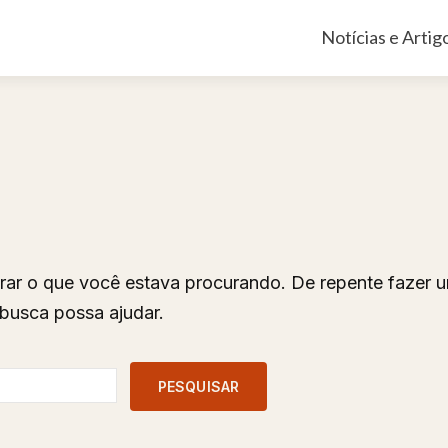
Pular
Notícias e Artig
para
o
conteúdo
ar o que você estava procurando. De repente fazer 
busca possa ajudar.