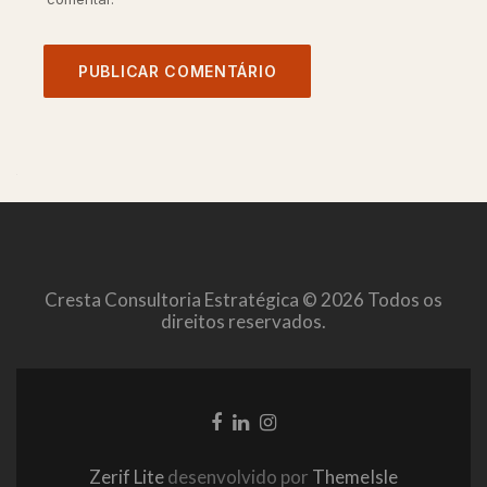
Cresta Consultoria Estratégica © 2026 Todos os
direitos reservados.
Link
Link
Link
do
do
do
Facebook
LinkedIn
Instagram
Zerif Lite
desenvolvido por
ThemeIsle