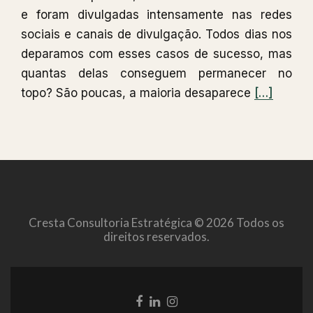
e foram divulgadas intensamente nas redes
sociais e canais de divulgação. Todos dias nos
deparamos com esses casos de sucesso, mas
quantas delas conseguem permanecer no
Leia
topo? São poucas, a maioria desaparece
[…]
mais
sobreO
que
é
ter
uma
Cresta Consultoria Estratégica © 2026 Todos os
base
direitos reservados.
sólida
na
internet?
Link
Link
Link