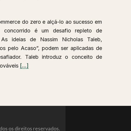
ommerce do zero e alçá-lo ao sucesso em
 concorrido é um desafio repleto de
s. As ideias de Nassim Nicholas Taleb,
didos pelo Acaso”, podem ser aplicadas de
safiador. Taleb introduz o conceito de
Leia
rováveis
[…]
mais
sobreComo
criar
um
e-
commerce
antifrágil?
os os direitos reservados.