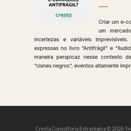
Criar um e-c
um mercado
incertezas e variáveis imprevisívei
expressas no livro “Antifrágil” e “Ilu
maneira perspicaz nesse contexto de
“cisnes negros”, eventos altamente imp
Cresta Consultoria Estratégica © 2026 Tod