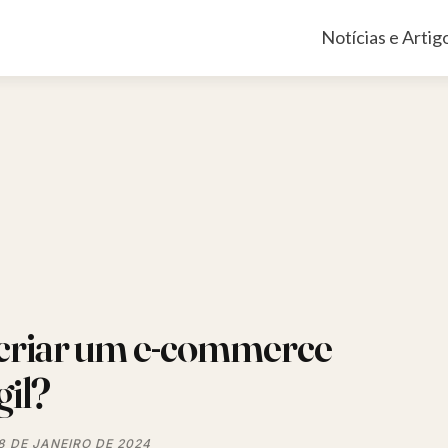
Pular
Notícias e Artig
para
o
conteúdo
riar um e-commerce
gil?
8 DE JANEIRO DE 2024