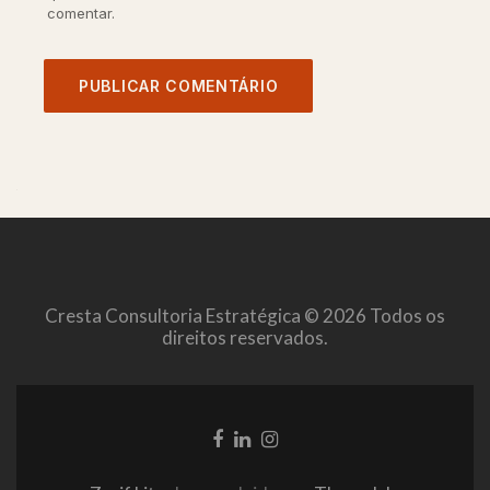
comentar.
Cresta Consultoria Estratégica © 2026 Todos os
direitos reservados.
Link
Link
Link
do
do
do
Facebook
LinkedIn
Instagram