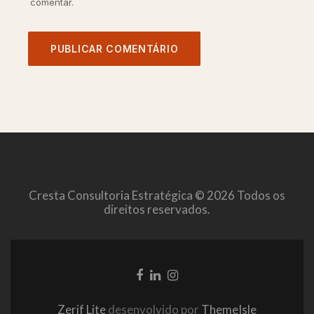
comentar.
Cresta Consultoria Estratégica © 2026 Todos os
direitos reservados.
Link
Link
Link
do
do
do
Facebook
LinkedIn
Instagram
Zerif Lite
desenvolvido por
ThemeIsle