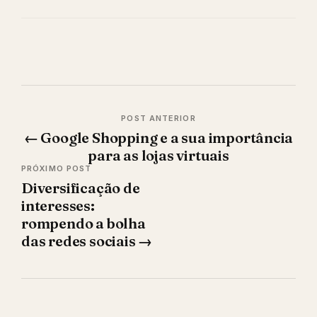
Navegação
←
Google Shopping e a sua importância
de
para as lojas virtuais
Post
Diversificação de
interesses:
rompendo a bolha
das redes sociais
→