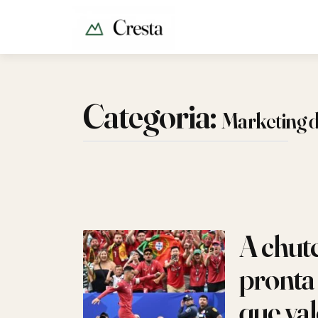
Categoria:
Marketing 
A chute
pronta 
que val