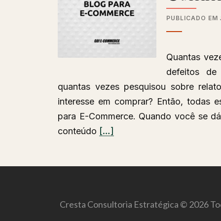
no
PUBLICADO EM
Telegram
para
Quantas veze
sua
defeitos d
empresa?
quantas vezes pesquisou sobre rela
interesse em comprar? Então, todas 
para E-Commerce. Quando você se dá 
Leia
conteúdo
[…]
mais
sobreA
importância
do
Cresta Consultoria Estratégica © 2026 Tod
Blog
para