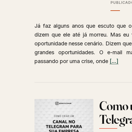
PUBLICAD
Já faz alguns anos que escuto que o 
dizem que ele até já morreu. Mas eu 
oportunidade nesse cenário. Dizem que
grandes oportunidades. O e-mail m
Leia
passando por uma crise, onde
[…]
mais
sobreO
e-
mail
Como u
marketin
não
Telegr
morreu,
e