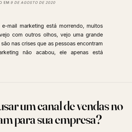
O EM
9 DE AGOSTO DE 2020
e-mail marketing está morrendo, muitos
vejo com outros olhos, vejo uma grande
 são nas crises que as pessoas encontram
arketing não acabou, ele apenas está
sar um canal de vendas no
g
am para sua empresa?