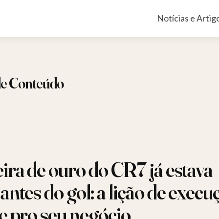
Pular
Notícias e Artig
para
o
conteúdo
de Conteúdo
ira de ouro do CR7 já estava
antes do gol: a lição de execu
e pro seu negócio