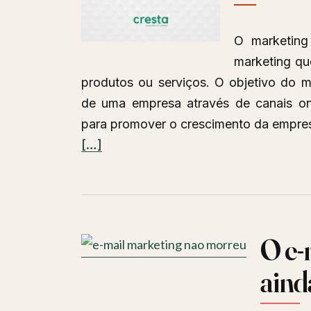
O marketing 
marketing que
produtos ou serviços. O objetivo do ma
de uma empresa através de canais onl
para promover o crescimento da empres
Leia
[…]
mais
sobreTendências
para
o
O e-
marketing
digital
aind
em
2023