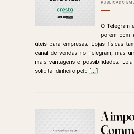
PUBLICADO EM
ainda
entrega
O Telegram é
muito
porém com a
resultad
úteis para empresas. Lojas físicas t
canal de vendas no Telegram, mas um
mais vantagens e possibilidades. Lei
Leia
solicitar dinheiro pelo
[…]
mais
sobreComo
usar
um
A impo
canal
de
Comm
vendas