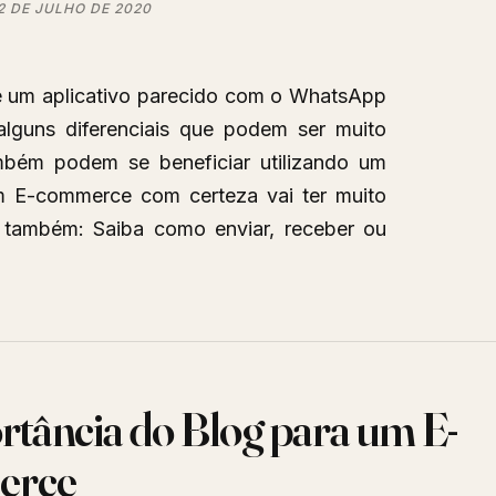
2 DE JULHO DE 2020
 um aplicativo parecido com o WhatsApp
lguns diferenciais que podem ser muito
o.
ambém podem se beneficiar utilizando um
 E-commerce com certeza vai ter muito
a também: Saiba como enviar, receber ou
rtância do Blog para um E-
erce