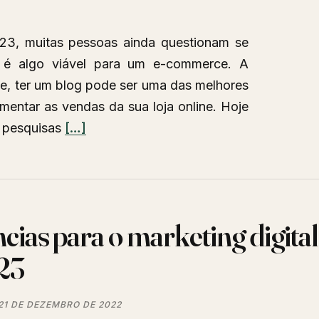
23, muitas pessoas ainda questionam se
 é algo viável para um e-commerce. A
de, ter um blog pode ser uma das melhores
entar as vendas da sua loja online. Hoje
Leia
z pesquisas
[…]
mais
sobreBlog
para
E-
cias para o marketing digital
commerce:
uma
23
ferramenta
poderosa
21 DE DEZEMBRO DE 2022