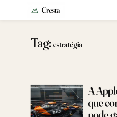
Tag:
estratégia
A Appl
que co
pode g