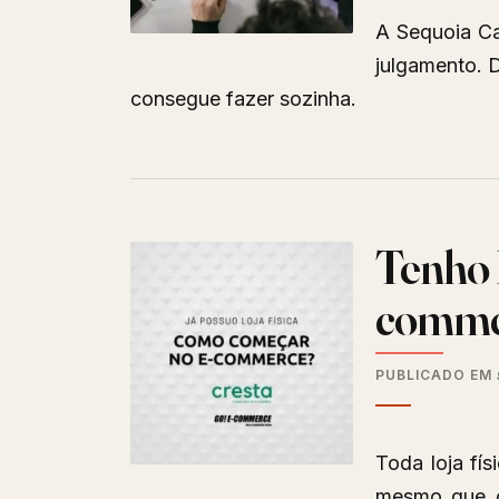
A Sequoia Cap
julgamento. D
consegue fazer sozinha.
Tenho l
commer
PUBLICADO EM
Toda loja fí
mesmo que o 