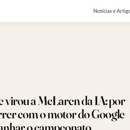
Pular
Notícias e Artig
para
o
conteúdo
e virou a McLaren da IA: por
rrer com o motor do Google
anhar o campeonato