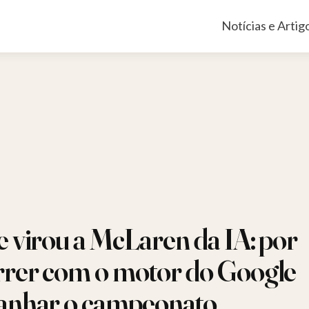
Pular
Notícias e Artig
para
o
conteúdo
e virou a McLaren da IA: por
rrer com o motor do Google
anhar o campeonato