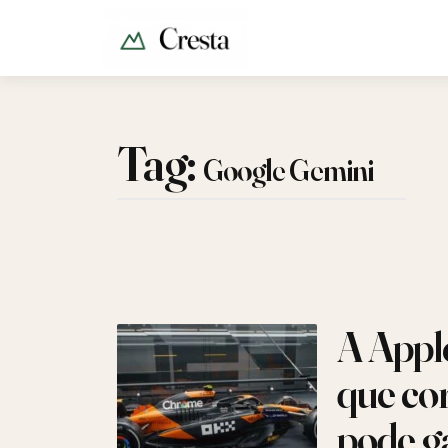
Tag:
Google Gemini
A Appl
que co
pode g