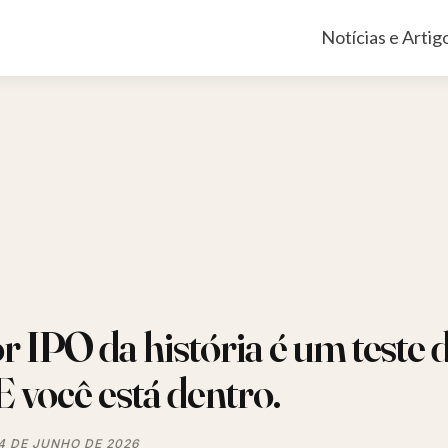
Pular
Notícias e Artig
para
o
conteúdo
 IPO da história é um teste 
E você está dentro.
4 DE JUNHO DE 2026