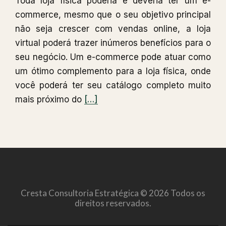
Toda loja física poderia e deveria ter um e-
commerce, mesmo que o seu objetivo principal
não seja crescer com vendas online, a loja
virtual poderá trazer inúmeros benefícios para o
seu negócio. Um e-commerce pode atuar como
um ótimo complemento para a loja física, onde
você poderá ter seu catálogo completo muito
Leia
mais próximo do
[…]
mais
sobreTenho
loja
física
e
quero
Cresta Consultoria Estratégica © 2026 Todos os
montar
direitos reservados.
um