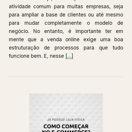
atividade comum para muitas empresas, seja
para ampliar a base de clientes ou até mesmo
para mudar completamente o modelo de
negócio. No entanto, é importante ter em
mente que a venda online exige uma boa
estruturação de processos para que tudo
Leia
funcione bem. E, nesse
[…]
mais
sobrePor
que
sua
empresa
precisa
de
um
sistema