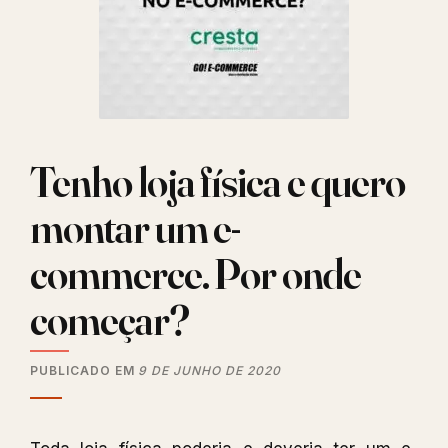
ERP
antes
de
vender
pela
internet
Tenho loja física e quero
montar um e-
commerce. Por onde
começar?
PUBLICADO EM
9 DE JUNHO DE 2020