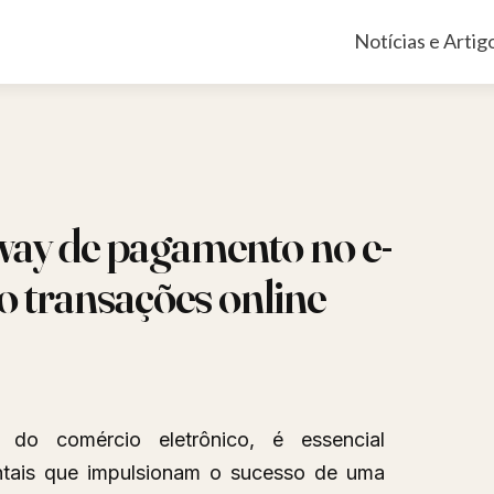
Pular
Notícias e Artig
para
o
conteúdo
ay de pagamento no e-
o transações online
o comércio eletrônico, é essencial
tais que impulsionam o sucesso de uma