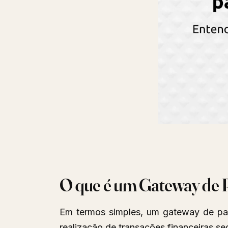
O que é um Gateway de
Em termos simples, um gateway de pa
realização de transações financeiras se