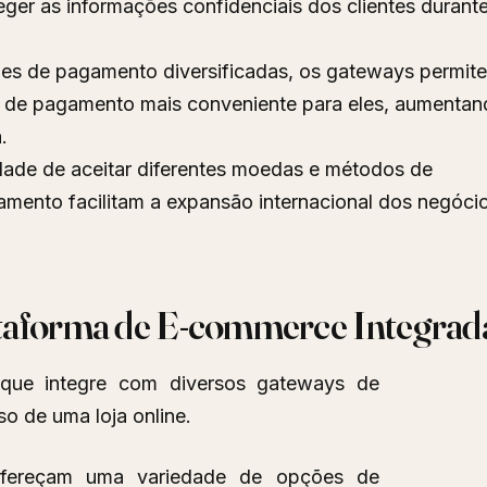
eger as informações confidenciais dos clientes durant
es de pagamento diversificadas, os gateways permit
a de pagamento mais conveniente para eles, aumentan
.
de de aceitar diferentes moedas e métodos de
ento facilitam a expansão internacional dos negócio
taforma de E-commerce Integrad
que integre com diversos gateways de
o de uma loja online.
ofereçam uma variedade de opções de