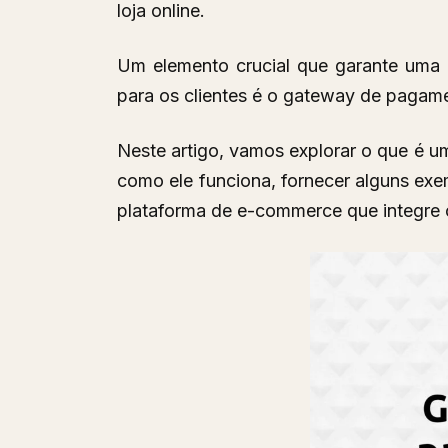
loja online.
Um elemento crucial que garante uma 
para os clientes é o gateway de pagam
Neste artigo, vamos explorar o que é
como ele funciona, fornecer alguns exe
plataforma de e-commerce que integre