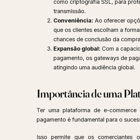
como criptografia SSL, para prot
transmissão.
Conveniência:
Ao oferecer opçõ
que os clientes escolham a form
chances de conclusão da compra
Expansão global:
Com a capacida
pagamento, os gateways de pagam
atingindo uma audiência global.
Importância de uma Pla
Ter uma plataforma de e-commerce 
pagamento é fundamental para o sucess
Isso permite que os comerciantes 