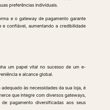
as preferências individuais.
aforma e o gateway de pagamento garante
 e confiável, aumentando a credibilidade
a um papel vital no sucesso de um e-
niência e alcance global.
adequado às necessidades da sua loja, é
merce que integre com diversos gateways,
 de pagamento diversificadas aos seus