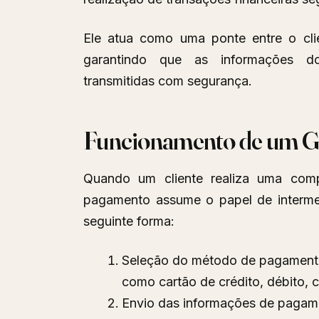
Ele atua como uma ponte entre o clien
garantindo que as informações d
transmitidas com segurança.
Funcionamento de um G
Quando um cliente realiza uma com
pagamento assume o papel de intermed
seguinte forma:
Seleção do método de pagamento
como cartão de crédito, débito, ca
Envio das informações de pagam